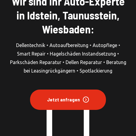
Wir sind Ihr Auto-Experte
in Idstein, Taunusstein,
Wiesbaden:
Dellentechnik
•
Autoaufbereitung
•
Autopflege
•
Smart Repair
•
Hagelschäden Instandsetzung
•
Parkschäden Reparatur
•
Dellen Reparatur
•
Beratung
bei Leasingrückgängern
•
Spotlackierung
Jetzt anfragen